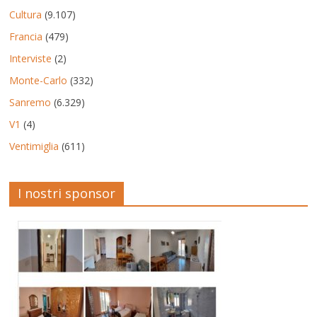
Cultura
(9.107)
Francia
(479)
Interviste
(2)
Monte-Carlo
(332)
Sanremo
(6.329)
V1
(4)
Ventimiglia
(611)
I nostri sponsor