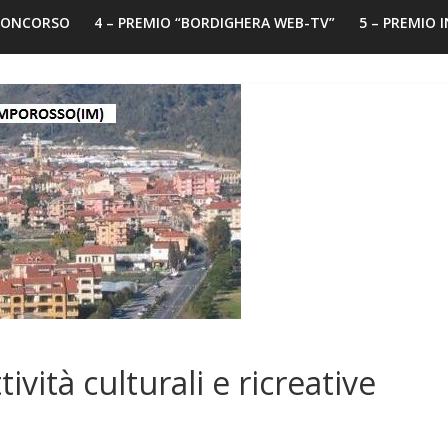
 CONCORSO
4 – PREMIO “BORDIGHERA WEB-TV”
5 – PREMIO 
ività culturali e ricreative