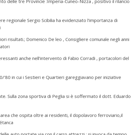
to delle tre Provincie :Imperia-Cuneo-Nizza , positivo il rilancio
iere regionale Sergio Scibilia ha evidenziato l’importanza di
i
giori risultati.; Domenico De leo , Consigliere comunale negli anni
ratori
teressanti anche nell’intervento di Fabio Corradi , portacolori del
/’80 in cui i Sestieri e Quartieri gareggiavano per iniziative
te. Sulla zona sportiva di Peglia si è soffermato il dott. Eduardo
’area che ospita oltre ai residenti, il dopolavoro ferroviario,il
pétanca
elle auto portate via con il carro attrezzi ; si invoca da tempo,