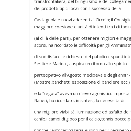
transfrontaliera, del bilinguismo e del collegamen
dei prodotti tipici locali con il successo della
Castagnola e nuovi aderenti al Circolo; il Consigl
maggiore coesione e unità di intenti tra i cittadin
(al di là delle parti), per ottenere migliori e mag
scorsi, ha ricordato le difficoltà per gli Amminist
di soddisfare le richieste del pubblico; spunti in
Sestiere Marina , auspica un ritorno allo spirito
partecipativo all’Agosto medioevale degli anni ‘70
(Mostre,banchetti,esposizione di bandiere ecc.)
e la “regata” aveva un rilievo agonistico importan
Raneri, ha ricordato, in sintesi, la necessita di
una migliore viabilità,illuminazione ed asfalto dell
canile,i campi di gioco per il calcio,tennis,bocce,
nonché l’autocarrozzeria Rubino per il recupero d