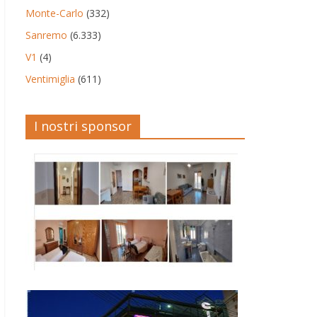
Monte-Carlo
(332)
Sanremo
(6.333)
V1
(4)
Ventimiglia
(611)
I nostri sponsor