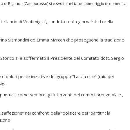
ura di Bigauda (Camporosso) si è svolto nel tardo pomeriggio di domenica
il rilancio di Ventimiglia”, condotto dalla giornalista Lorella
ierino Sismondini ed Emma Marcon che proseguono la tradizione
o Storico si è soffermato il Presidente del Comitato dott. Sergio
 e dolori per le iniziative del gruppo “Lascia dire” (raid dei
ig.
” ; puntuali, come sempre, gli interventi del comm.Lorenzo Viale ,
affezione” nei confronti della “politica”e dei “partiti” ; la
azione