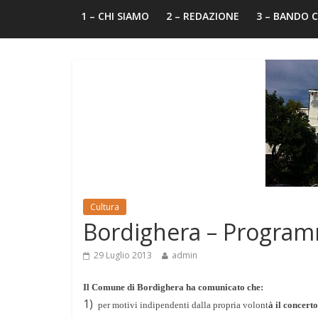
1 – CHI SIAMO
2 – REDAZIONE
3 – BANDO
Cultura
Bordighera – Programm
29 Luglio 2013
admin
Il Comune di Bordighera ha comunicato che:
1)
per motivi indipendenti dalla propria volont
à il concert