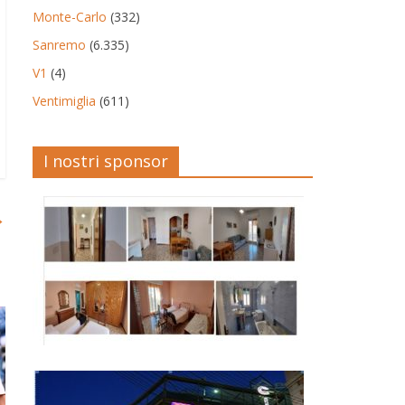
Monte-Carlo
(332)
Sanremo
(6.335)
V1
(4)
Ventimiglia
(611)
I nostri sponsor
→