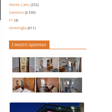
Monte-Carlo
(332)
Sanremo
(6.330)
V1
(4)
Ventimiglia
(611)
I nostri sponsor