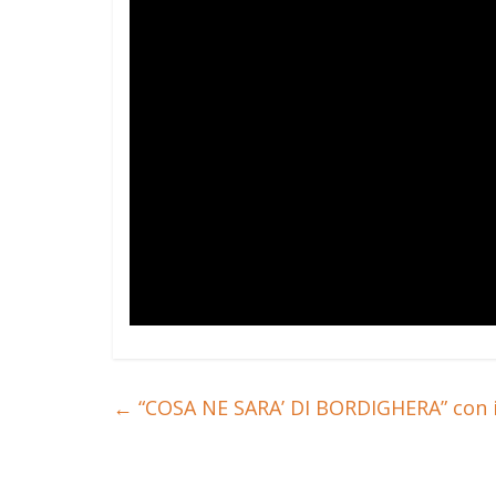
←
“COSA NE SARA’ DI BORDIGHERA” con i 