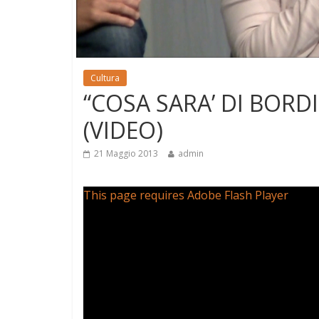
Cultura
“COSA SARA’ DI BORDIG
(VIDEO)
21 Maggio 2013
admin
This page requires Adobe Flash Player