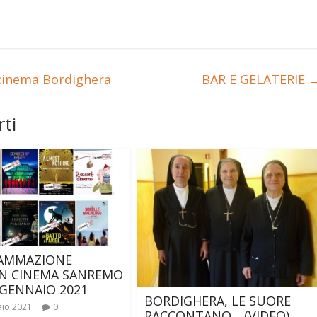
 cinema Bordighera
BAR E GELATERIE
ti
AMMAZIONE
N CINEMA SANREMO
 GENNAIO 2021
BORDIGHERA, LE SUORE
aio 2021
0
RACCONTANO….(VIDEO)