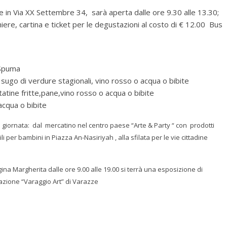
le in Via XX Settembre 34, sarà aperta dalle ore 9.30 alle 13.30;
re, cartina e ticket per le degustazioni al costo di € 12.00 Bus
 Spuma
sugo di verdure stagionali, vino rosso o acqua o bibite
atatine fritte,pane,vino rosso o acqua o bibite
acqua o bibite
la giornata: dal mercatino nel centro paese “Arte & Party “ con prodotti
bili per bambini in Piazza An-Nasiriyah , alla sfilata per le vie cittadine
na Margherita dalle ore 9.00 alle 19.00 si terrà una esposizione di
ociazione “Varaggio Art” di Varazze