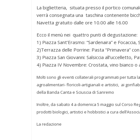
La biglietteria, situata presso il portico comuna
verrà consegnata una taschina contenente bicchie
Navetta gratuito dalle ore 10.00 alle 16.00
Ecco il menù nei quattro punti di degustazione:
1) Piazza Sant’Erasmo: “Sardenaira” e Focaccia,
2)Terrazza delle Porrine: Pasta “Primavera” con 
3) Piazza San Giovanni: Salsiccia all’uccelletto, P
4) Piazza IV Novembre: Crostata, vino bianco o 
Molti sono gli eventi collaterali programmati per tutta 
agroalimentari- floricoli-artigianali e artistici, ai gonfia
della Banda Canta e Sciuscia di Sanremo
Inoltre, da sabato 4 a domenica 5 maggio sul Corso Regi
prodotti biologici, artistici e hobbistici a cura dell’Ass
La redazione