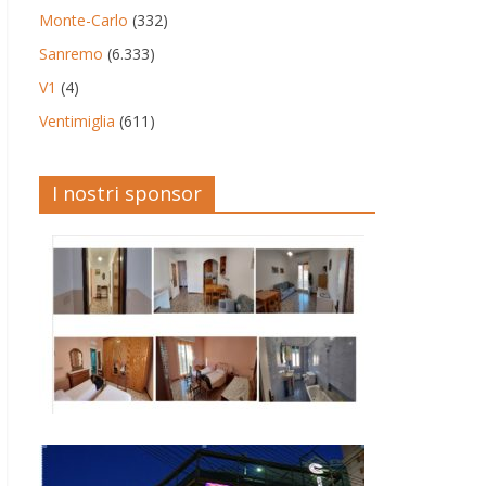
Monte-Carlo
(332)
Sanremo
(6.333)
V1
(4)
Ventimiglia
(611)
I nostri sponsor