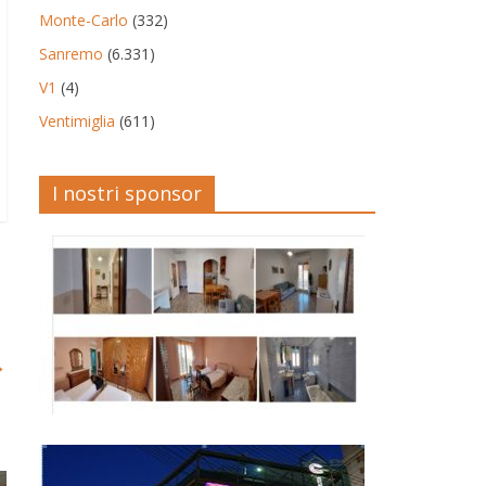
Monte-Carlo
(332)
Sanremo
(6.331)
V1
(4)
Ventimiglia
(611)
I nostri sponsor
→