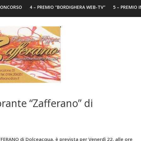
 CONCORSO
4 – PREMIO “BORDIGHERA WEB-TV”
5 – PREMIO 
orante “Zafferano” di
AFFERANO di Dolceacqua, è prevista per
Venerdì 22, alle ore