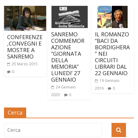
SANREMO
IL ROMANZO
CONFERENZE
COMMEMOR
“BACI DA
,CONVEGNI E
AZIONE
BORDIGHERA
MOSTRE A
“GIORNATA
” NEI
SANREMO
DELLA
CIRCUITI
25 Marzo 2015
MEMORIA”
LIBRARI DAL
0
LUNEDI’ 27
22 GENNAIO
GENNAIO
19 Gennaio
24 Gennaio
2019
0
2020
0
Cerca