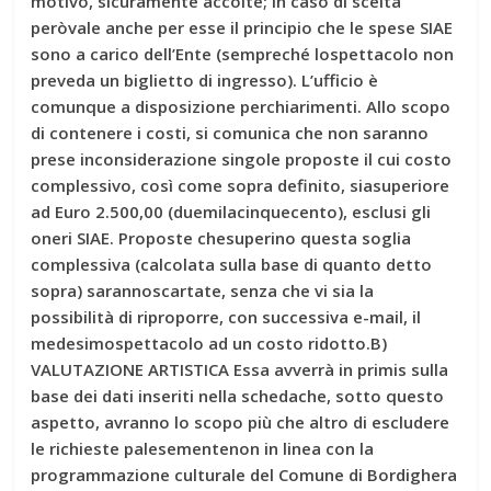
motivo, sicuramente accolte; in caso di scelta
peròvale anche per esse il principio che le spese SIAE
sono a carico dell’Ente (sempreché lospettacolo non
preveda un biglietto di ingresso). L’ufficio è
comunque a disposizione perchiarimenti. Allo scopo
di contenere i costi, si comunica che non saranno
prese inconsiderazione singole proposte il cui costo
complessivo, così come sopra definito, siasuperiore
ad Euro 2.500,00 (duemilacinquecento), esclusi gli
oneri SIAE. Proposte chesuperino questa soglia
complessiva (calcolata sulla base di quanto detto
sopra) sarannoscartate, senza che vi sia la
possibilità di riproporre, con successiva e-mail, il
medesimospettacolo ad un costo ridotto.B)
VALUTAZIONE ARTISTICA Essa avverrà in primis sulla
base dei dati inseriti nella schedache, sotto questo
aspetto, avranno lo scopo più che altro di escludere
le richieste palesementenon in linea con la
programmazione culturale del Comune di Bordighera