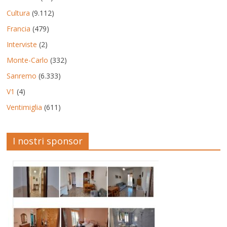
Cultura
(9.112)
Francia
(479)
Interviste
(2)
Monte-Carlo
(332)
Sanremo
(6.333)
V1
(4)
Ventimiglia
(611)
I nostri sponsor