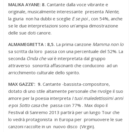
MALIKA AYANE: 8.
Cantante dalla voce vibrante e
originale, musicalmente interessante presenta
Niente,
la giuria non ha dubbi e sceglie
E se poi
, con 54%, anche
se le due interpretazioni sono un’ampia dimostrazione
delle sue doti canore.
ALMAMEGRETTA : 8,5.
La prima canzone
Mamma non lo
sa scritta da loro passa con una percentuale del 52%. La
seconda
Onda che vai
è interpretata dal gruppo
attraverso sonorità affascinanti che conducono ad un
arricchimento culturale dello spirito.
MAX GAZZE’: 9.
Cantante -bassista-compositore,
dotato di uno stile altamente personale che rivolge il suo
amore per la poesia interpreta
I tuoi maledettissimi anni
e
poi
Sotto casa
che passa con 77% . Max dopo il
Festival di Sanremo 2013 partirà per un lungo Tour che
lo vedrà protagonista in Europa per promuovere le sue
canzoni raccolte in un nuovo disco (Virgin).