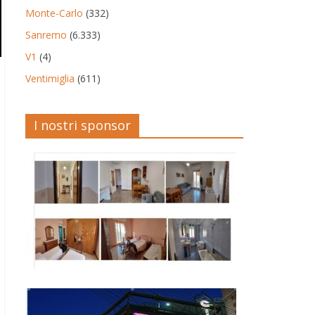
Monte-Carlo
(332)
Sanremo
(6.333)
V1
(4)
Ventimiglia
(611)
I nostri sponsor