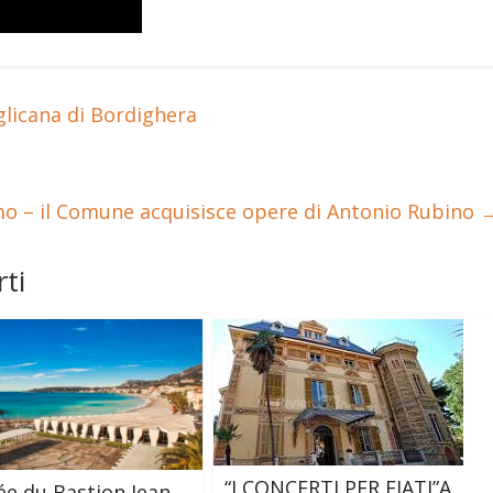
glicana di Bordighera
o – il Comune acquisisce opere di Antonio Rubino
ti
“I CONCERTI PER FIATI”A
e du Bastion Jean