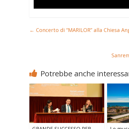
←
Concerto di “MARILOR” alla Chiesa An
Sanrem
Potrebbe anche interessar
GRANDE SUCCESSO PER
Le musé