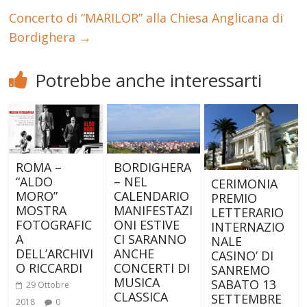
Concerto di “MARILOR” alla Chiesa Anglicana di
Bordighera
→
Potrebbe anche interessarti
ROMA –
BORDIGHERA
“ALDO
– NEL
CERIMONIA
MORO”
CALENDARIO
PREMIO
MOSTRA
MANIFESTAZI
LETTERARIO
FOTOGRAFIC
ONI ESTIVE
INTERNAZIO
A
CI SARANNO
NALE
DELL’ARCHIVI
ANCHE
CASINO’ DI
O RICCARDI
CONCERTI DI
SANREMO
MUSICA
SABATO 13
29 Ottobre
CLASSICA
SETTEMBRE
2018
0