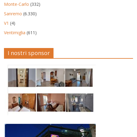
Monte-Carlo
(332)
Sanremo
(6.330)
V1
(4)
Ventimiglia
(611)
I nostri sponsor