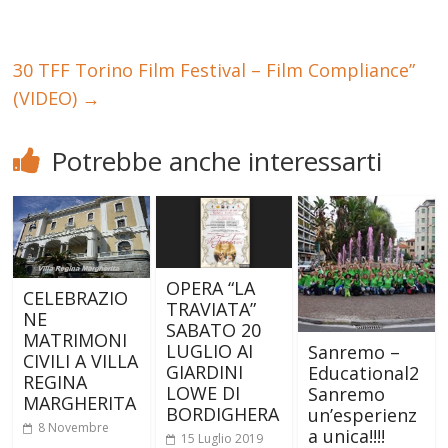
30 TFF Torino Film Festival – Film Compliance”
(VIDEO)
→
Potrebbe anche interessarti
OPERA “LA
CELEBRAZIO
TRAVIATA”
NE
SABATO 20
MATRIMONI
LUGLIO AI
Sanremo –
CIVILI A VILLA
GIARDINI
Educational2
REGINA
LOWE DI
Sanremo
MARGHERITA
BORDIGHERA
un’esperienz
8 Novembre
a unica!!!!
15 Luglio 2019