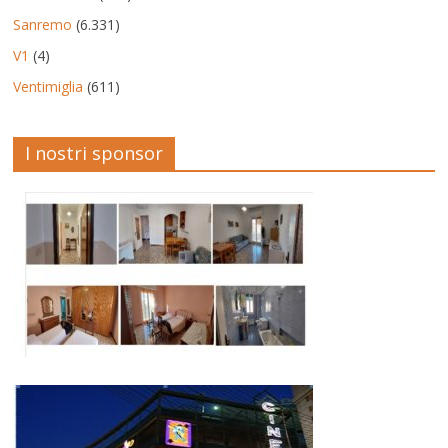
Sanremo
(6.331)
V1
(4)
Ventimiglia
(611)
I nostri sponsor