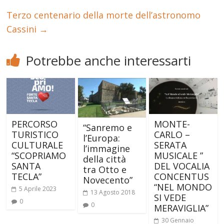
Terzo centenario della morte dell’astronomo
Cassini
→
Potrebbe anche interessarti
PERCORSO
MONTE-
“Sanremo e
TURISTICO
CARLO –
l’Europa:
CULTURALE
SERATA
l’immagine
“SCOPRIAMO
MUSICALE ”
della città
SANTA
DEL VOCALIA
tra Otto e
TECLA”
CONCENTUS
Novecento”
“NEL MONDO
5 Aprile 2023
13 Agosto 2018
SI VEDE
0
0
MERAVIGLIA”
30 Gennaio