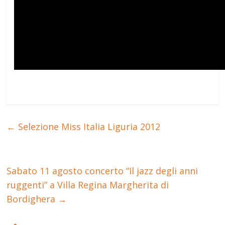
←
Selezione Miss Italia Liguria 2012
Sabato 11 agosto concerto “Il jazz degli anni
ruggenti” a Villa Regina Margherita di
Bordighera
→