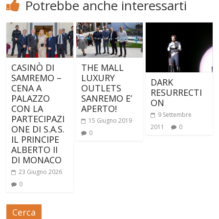
Potrebbe anche interessarti
CASINÒ DI
THE MALL
SAMREMO –
LUXURY
DARK
CENA A
OUTLETS
RESURRECTI
PALAZZO
SANREMO E’
ON
CON LA
APERTO!
9 Settembre
PARTECIPAZI
15 Giugno 2019
2011
0
ONE DI S.A.S.
0
IL PRINCIPE
ALBERTO II
DI MONACO
23 Giugno 2026
0
Cerca