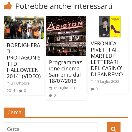
Potrebbe anche interessarti
VERONICA
BORDIGHERA
PIVETTI AI
“I
MARTEDI’
PROTAGONIS
LETTERARI
Programmaz
TI DI
DEL CASINO’
ione cinema
HALLOWEEN
DI SANREMO
Sanremo dal
2014” (VIDEO)
18/07/2013
18 Luglio 2022
31 Ottobre
15 Luglio 2013
0
2014
0
0
Cerca