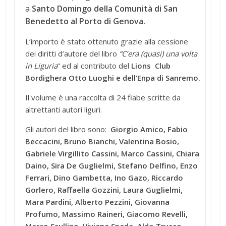
a
Santo Domingo della Comunità di San
Benedetto al Porto di Genova.
L’importo è stato ottenuto grazie alla cessione
dei diritti d’autore del libro
“C’era (quasi) una volta
in Liguria
” ed al contributo del
Lions Club
Bordighera Otto Luoghi e dell’Enpa di Sanremo.
Il volume è una raccolta di 24 fiabe scritte da
altrettanti autori liguri.
Gli autori del libro sono:
Giorgio Amico, Fabio
Beccacini, Bruno Bianchi, Valentina Bosio,
Gabriele Virgillito Cassini, Marco Cassini, Chiara
Daino, Sira De Guglielmi, Stefano Delfino, Enzo
Ferrari, Dino Gambetta, Ino Gazo, Riccardo
Gorlero, Raffaella Gozzini, Laura Guglielmi,
Mara Pardini, Alberto Pezzini, Giovanna
Profumo, Massimo Raineri, Giacomo Revelli,
Marco Scullino, Viviana Spada, Aldo Trucco,