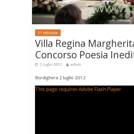
1^ edizione
Villa Regina Margheri
Concorso Poesia Inedit
2 Luglio 2012
admin
Bordighera 2 luglio 2012
This page requires Adobe Flash Player