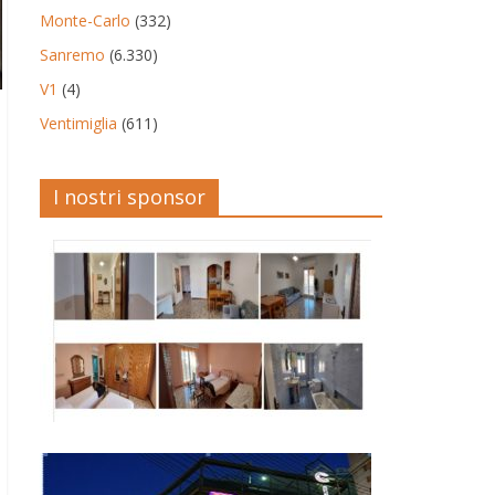
Monte-Carlo
(332)
Sanremo
(6.330)
V1
(4)
Ventimiglia
(611)
I nostri sponsor