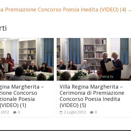
ia Premiazione Concorso Poesia Inedita (VIDEO) (4)
ti
egina Margherita –
Villa Regina Margherita –
zione Concorso
Cerimonia di Premiazione
zionale Poesia
Concorso Poesia Inedita
(VIDEO) (1)
(VIDEO) (5)
 2012
0
2 Luglio 2012
0