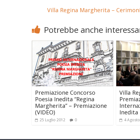
Villa Regina Margherita – Cerimon
Potrebbe anche interessar
Premiazione Concorso
Villa R
Poesia Inedita “Regina
Premia
Margherita” – Premiazione
Interna
(VIDEO)
Inedita 
25 Luglio 2012
0
4 Agosto