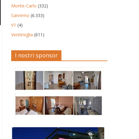
Monte-Carlo
(332)
Sanremo
(6.333)
V1
(4)
Ventimiglia
(611)
I nostri sponsor