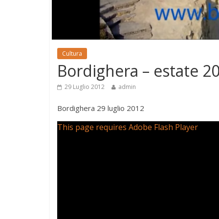
Cultura
Bordighera – estate 2
29 Luglio 2012
admin
Bordighera 29 luglio 2012
This page requires Adobe Flash Player