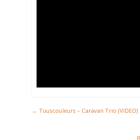
←
Touscouleurs – Caravan Trio (VIDEO)
B