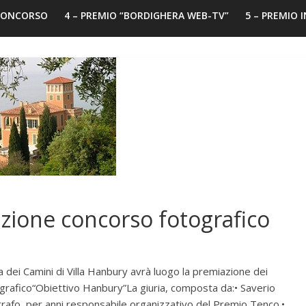
 CONCORSO
4 – PREMIO “BORDIGHERA WEB-TV”
5 – PREMIO 
azione concorso fotografico
 dei Camini di Villa Hanbury avrà luogo la premiazione dei
tografico“Obiettivo Hanbury”La giuria, composta da:• Saverio
rafo, per anni responsabile organizzativo del Premio Tenco.•