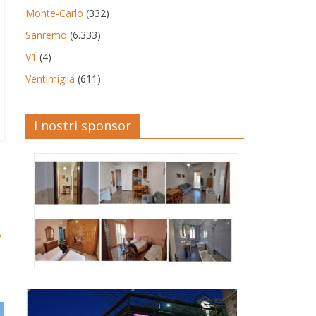
Monte-Carlo
(332)
Sanremo
(6.333)
V1
(4)
Ventimiglia
(611)
I nostri sponsor
→