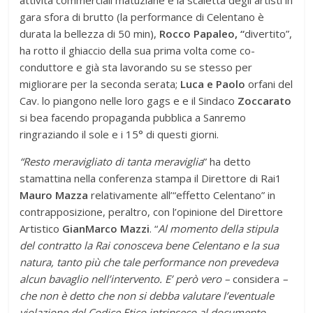
attività commerciali matuziane e la scaletta degli artisti in
gara sfora di brutto (la performance di Celentano è
durata la bellezza di 50 min),
Rocco Papaleo, “
divertito”,
ha rotto il ghiaccio della sua prima volta come co-
conduttore e già sta lavorando su se stesso per
migliorare per la seconda serata;
Luca e Paolo
orfani del
Cav. lo piangono nelle loro gags e e il Sindaco
Zoccarato
si bea facendo propaganda pubblica a Sanremo
ringraziando il sole e i 15° di questi giorni.
“Resto meravigliato di tanta meraviglia
” ha detto
stamattina nella conferenza stampa il Direttore di Rai1
Mauro Mazza
relativamente all’“effetto Celentano” in
contrapposizione, peraltro, con l’opinione del Direttore
Artistico
GianMarco Mazzi
. “
Al momento della stipula
del contratto la Rai conosceva bene Celentano e la sua
natura, tanto più che tale performance non prevedeva
alcun bavaglio nell’intervento. E’ però vero –
considera
–
che non è detto che non si debba valutare l’eventuale
violazione del Codice Etico intrinseco al documento