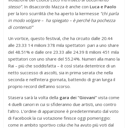
stesso”.
In disaccordo
Mazza è anche con
Luca e Paolo
per la loro scurrilità che ha aperto la kermesse
“chi parla
in modo volgare – ha spiegato – è perché ha pochezza
di contenuti”
Un vortice, questo festival, che ha circuito dalle 20.44
alle 23.33 14 milioni 378 mila spettatori pari a uno share
del 48.51% e dalle ore 23.33 alle 24.39 8 milioni 451 mila
spettatori con uno share del 55.24%. Numeri alla mano la
Rai – più che soddisfatta – è così stata detentrice di un
netto successo di ascolti, sia in prima serata che nella
seconda e nell’intera giornata, battendo di gran lunga il
proprio record dell’anno scorso.
Stasera sarà la volta della
gara dei “Giovani”
vista come
4 duelli canori in cui si sfideranno due artisti, uno contro
l’altro. L’ordine di apparizione è predeterminato dal voto
di Facebook la cui votazione finisce oggi pomeriggio:
come in ambito sportivo colui che ha avuto più voti dal