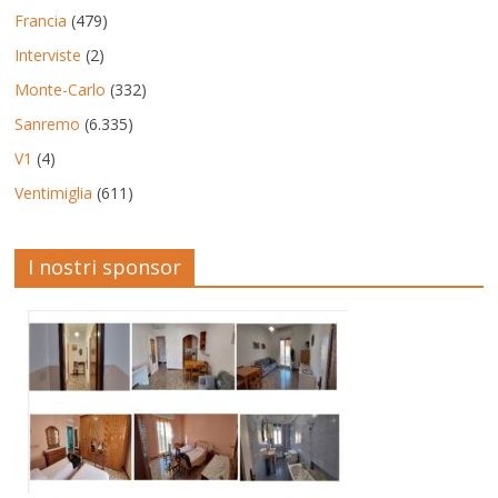
Francia
(479)
Interviste
(2)
Monte-Carlo
(332)
Sanremo
(6.335)
V1
(4)
Ventimiglia
(611)
I nostri sponsor