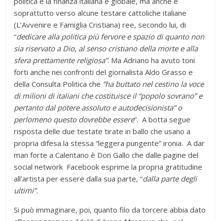
politica e la finanza italiana e globale, ma anche e
soprattutto verso alcune testare cattoliche italiane
(L’Avvenire e Famiglia Cristiana) ree, secondo lui, di
“
dedicare alla politica più fervore e spazio di quanto non
sia riservato a Dio, al senso cristiano della morte e alla
sfera prettamente religiosa”
. Ma Adriano ha avuto toni
forti anche nei confronti del giornalista Aldo Grasso e
della Consulta Politica che
“ha buttato nel cestino la voce
di milioni di italiani che costituisce il “popolo sovrano” e
pertanto dal potere assoluto e autodecisionista” o
perlomeno questo dovrebbe essere
”. A botta segue
risposta delle due testate tirate in ballo che usano a
propria difesa la stessa “leggera pungente” ironia. A dar
man forte a Calentano è Don Gallo che dalle pagine del
social network Facebook esprime la propria gratitudine
all’artista per essere dalla sua parte, “
dalla parte degli
ultimi”.
Si può immaginare, poi, quanto filo da torcere abbia dato