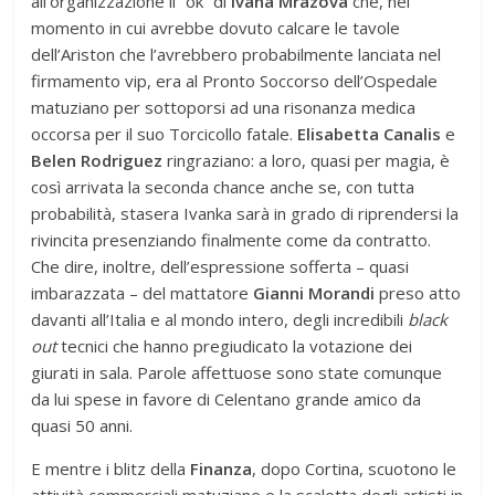
all’organizzazione il “ok” di
Ivana Mrazova
che, nel
momento in cui avrebbe dovuto calcare le tavole
dell’Ariston che l’avrebbero probabilmente lanciata nel
firmamento vip, era al Pronto Soccorso dell’Ospedale
matuziano per sottoporsi ad una risonanza medica
occorsa per il suo Torcicollo fatale.
Elisabetta Canalis
e
Belen Rodriguez
ringraziano: a loro, quasi per magia, è
così arrivata la seconda chance anche se, con tutta
probabilità, stasera Ivanka sarà in grado di riprendersi la
rivincita presenziando finalmente come da contratto.
Che dire, inoltre, dell’espressione sofferta – quasi
imbarazzata – del mattatore
Gianni Morandi
preso atto
davanti all’Italia e al mondo intero, degli incredibili
black
out
tecnici che hanno pregiudicato la votazione dei
giurati in sala. Parole affettuose sono state comunque
da lui spese in favore di Celentano grande amico da
quasi 50 anni.
E mentre i blitz della
Finanza
, dopo Cortina, scuotono le