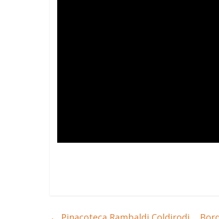
←
Pinacoteca Rambaldi Coldirodi
Bord