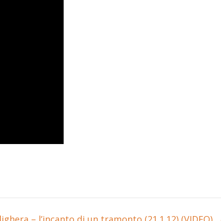
ighera – l’incanto di un tramonto (21.1.12) (VIDEO)