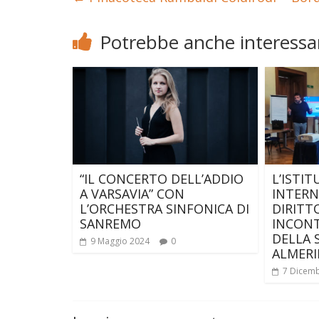
Potrebbe anche interessar
“IL CONCERTO DELL’ADDIO
L’ISTI
A VARSAVIA” CON
INTERN
L’ORCHESTRA SINFONICA DI
DIRITT
SANREMO
INCONT
DELLA 
9 Maggio 2024
0
ALMERI
7 Dicem