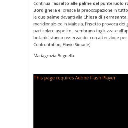
Continua
l’assalto alle palme del punteruolo 
Bordighera
e cresce la preoccupazione in tutto i
le due
palme
davanti alla
Chiesa di Terrasanta.
meridionale ed in Malesia, l’insetto provoca dei g
particolare aspetto , sembrano tagliuzzate all’ap
botanici stanno osservando con attenzione per tr
Confrontation, Flavio Simone).
Mariagrazia Bugnella
This page requires Adobe Flash Player