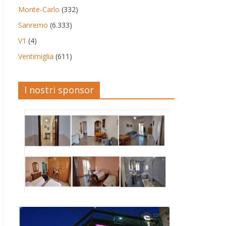
Monte-Carlo
(332)
Sanremo
(6.333)
V1
(4)
Ventimiglia
(611)
I nostri sponsor