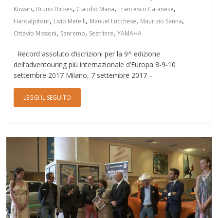
,
,
,
,
Kuwari
Bruno Birbes
Claudio Mana
Francesco Catanese
,
,
,
,
Hardalpitour
Livio Metelli
Manuel Lucchese
Maurizio Sanna
,
,
,
Ottavio Missoni
Sanremo
Sestriere
YAMAHA
Record assoluto d’iscrizioni per la 9^ edizione
dell’adventouring più internazionale d’Europa 8-9-10
settembre 2017 Milano, 7 settembre 2017 –
LEGGI IL SEGUITO