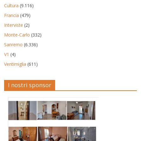
Cultura
(9.116)
Francia
(479)
Interviste
(2)
Monte-Carlo
(332)
Sanremo
(6.336)
V1
(4)
Ventimiglia
(611)
I nostri sponsor