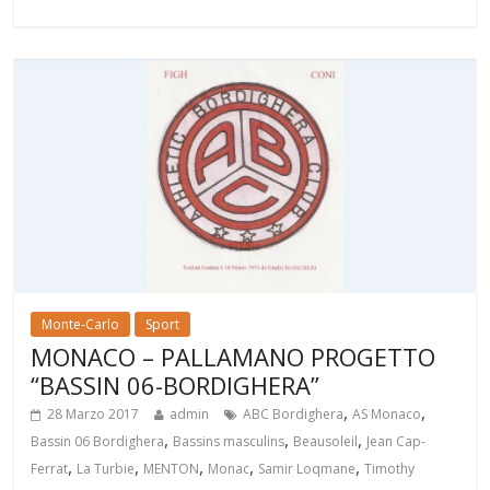
Monte-Carlo
Sport
MONACO – PALLAMANO PROGETTO
“BASSIN 06-BORDIGHERA”
,
,
28 Marzo 2017
admin
ABC Bordighera
AS Monaco
,
,
,
Bassin 06 Bordighera
Bassins masculins
Beausoleil
Jean Cap-
,
,
,
,
,
Ferrat
La Turbie
MENTON
Monac
Samir Loqmane
Timothy