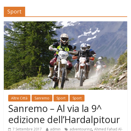
Sport
Altre Città
Sanremo
Sport
Sport
Sanremo – Al via la 9^
edizione dell’Hardalpitour
,
7 Settembre 2017
admin
adventouring
Ahmed Fahad Al-