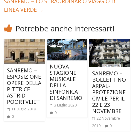
SANREMO – LO STRAORDINARIO VIAGGIO DI
LINEA VERDE
→
Potrebbe anche interessarti
NUOVA
SANREMO –
STAGIONE
SANREMO –
ESPOSIZIONE
MUSICALE
BOLLETTINO
OPERE DELLA
DELLA
ARPAL-
PITTRICE
SINFONICA
PROTEZIONE
ASTRID
DI SANREMO
CIVILE PER IL
POORTVLIET
22 E 23
3 Luglio 2020
11 Luglio 2019
NOVEMBRE
0
0
22 Novembre
2019
0