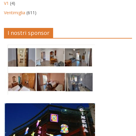
V1
(4)
Ventimiglia
(611)
I nostri sponsor