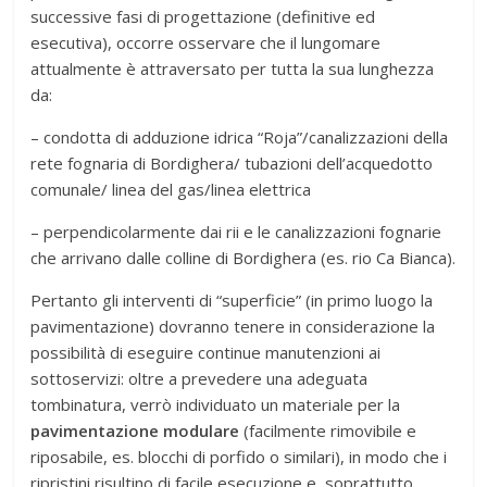
successive fasi di progettazione (definitive ed
esecutiva), occorre osservare che il lungomare
attualmente è attraversato per tutta la sua lunghezza
da:
– condotta di adduzione idrica “Roja”/canalizzazioni della
rete fognaria di Bordighera/ tubazioni dell’acquedotto
comunale/ linea del gas/linea elettrica
– perpendicolarmente dai rii e le canalizzazioni fognarie
che arrivano dalle colline di Bordighera (es. rio Ca Bianca).
Pertanto gli interventi di “superficie” (in primo luogo la
pavimentazione) dovranno tenere in considerazione la
possibilità di eseguire continue manutenzioni ai
sottoservizi: oltre a prevedere una adeguata
tombinatura, verrò individuato un materiale per la
pavimentazione modulare
(facilmente rimovibile e
riposabile, es. blocchi di porfido o similari), in modo che i
ripristini risultino di facile esecuzione e, soprattutto,