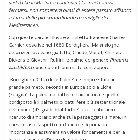
vedrà che la Marina, e continuerà la strada senza
fermarsi, non sospetterà quasi di essere passato affianco
ad
una delle più straordinarie meraviglie
del
Mediterraneo.
Con queste parole l’illustre architetto francese Charles
Garnier descrive nel 1880 Bordighera. Ma analoghe
descrizioni avevano già fatto, Claude Monet, Charles
Dickens e Giovanni Ruffini: le palme del genere
Phoenix
Dactilifera
sono da tutti ammirate con stupore.
Bordighera (Città delle Palme) è sempre stata un
grande palmeto, seconda in Europa solo a Elche
(Spagna). La palma da dattero è autoctona e quello
bordigotto è il palmeto di dattilifere più settentrionale
del mondo (43 gradi di latitudine); perciò abbiamo
ritenuto di ampliarlo anche sulla passeggiata a mare. In
questo caso
l’aspetto botanico
è di primaria
importanza e assumerà un valore fondamentale per la
valorizzazione dell’intero lungomare.