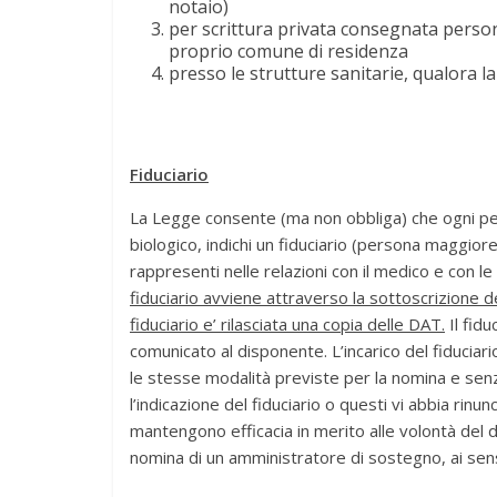
notaio)
per scrittura privata consegnata persona
proprio comune di residenza
presso le strutture sanitarie, qualora l
Fiduciario
La Legge consente (ma non obbliga) che ogni pe
biologico, indichi un fiduciario (persona maggiore
rappresenti nelle relazioni con il medico e con le
fiduciario avviene attraverso la sottoscrizione d
fiduciario e’ rilasciata una copia delle DAT.
Il fidu
comunicato al disponente. L’incarico del fiducia
le stesse modalità previste per la nomina e sen
l’indicazione del fiduciario o questi vi abbia rin
mantengono efficacia in merito alle volontà del d
nomina di un amministratore di sostegno, ai sensi d