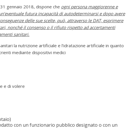
 il 31 gennaio 2018, dispone che
ogni persona maggiorenne e
i un’eventuale futura incapacità di autodeterminarsi e dopo avere
onseguenze delle sue scelte, può, attraverso le DAT, esprimere
ari, nonché il consenso o il rifiuto rispetto ad accertamenti
amenti sanitari.
itari la nutrizione artificiale e l’idratazione artificiale in quanto
rienti mediante dispositivi medici
 e di volere
otaio)
 redatto con un funzionario pubblico designato o con un