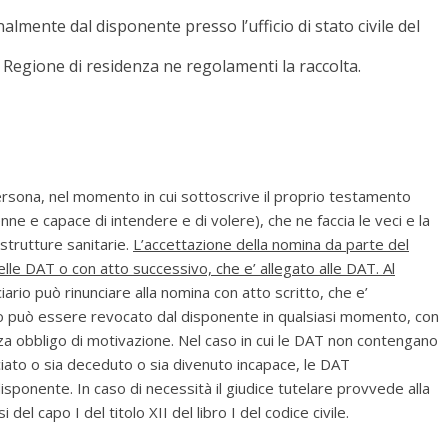
lmente dal disponente presso l’ufficio di stato civile del
a Regione di residenza ne regolamenti la raccolta.
rsona, nel momento in cui sottoscrive il proprio testamento
nne e capace di intendere e di volere), che ne faccia le veci e la
 strutture sanitarie.
L’accettazione della nomina da parte del
elle DAT o con atto successivo, che e’ allegato alle DAT. Al
ciario può rinunciare alla nomina con atto scritto, che e’
rio può essere revocato dal disponente in qualsiasi momento, con
za obbligo di motivazione. Nel caso in cui le DAT non contengano
unciato o sia deceduto o sia divenuto incapace, le DAT
isponente. In caso di necessità il giudice tutelare provvede alla
el capo I del titolo XII del libro I del codice civile.