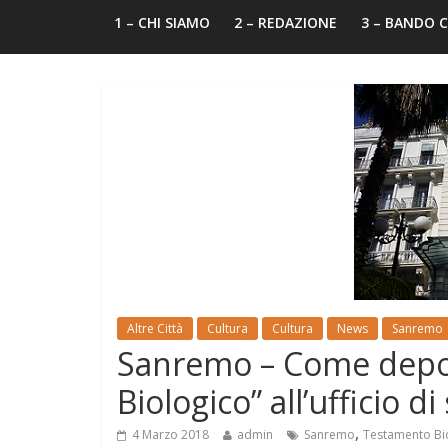
1 – CHI SIAMO
2 – REDAZIONE
3 – BANDO
Altre Città
Cultura
Cultura
News
Sanremo
Sanremo – Come depos
Biologico” all’ufficio di 
,
4 Marzo 2018
admin
Sanremo
Testamento Bi