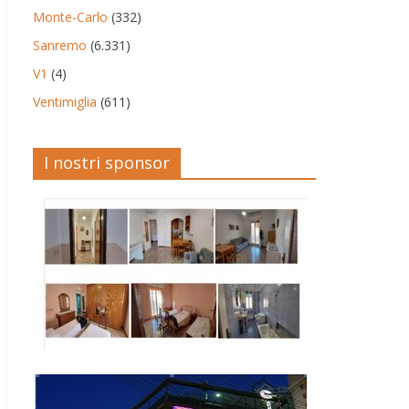
Monte-Carlo
(332)
Sanremo
(6.331)
V1
(4)
Ventimiglia
(611)
I nostri sponsor