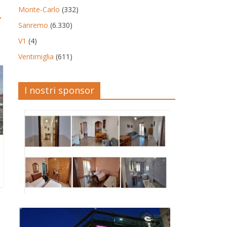
Monte-Carlo
(332)
→
Sanremo
(6.330)
V1
(4)
Ventimiglia
(611)
I nostri sponsor