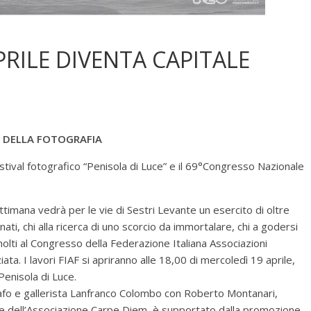
PRILE DIVENTA CAPITALE
E DELLA FOTOGRAFIA
stival fotografico “Penisola di Luce” e il 69°Congresso Nazionale
ttimana vedrà per le vie di Sestri Levante un esercito di oltre
ati, chi alla ricerca di uno scorcio da immortalare, chi a godersi
molti al Congresso della Federazione Italiana Associazioni
ta. I lavori FIAF si apriranno alle 18,00 di mercoledì 19 aprile,
Penisola di Luce.
tografo e gallerista Lanfranco Colombo con Roberto Montanari,
te dell’Associazione Carpe Diem, è supportato dalla promozione