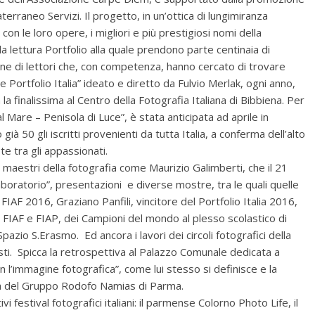
rraneo Servizi. Il progetto, in un’ottica di lungimiranza
 con le loro opere, i migliori e più prestigiosi nomi della
 lettura Portfolio alla quale prendono parte centinaia di
cine di lettori che, con competenza, hanno cercato di trovare
e Portfolio Italia” ideato e diretto da Fulvio Merlak, ogni anno,
la finalissima al Centro della Fotografia Italiana di Bibbiena. Per
l Mare – Penisola di Luce”, è stata anticipata ad aprile in
 50 gli iscritti provenienti da tutta Italia, a conferma dell’alto
e tra gli appassionati.
aestri della fotografia come Maurizio Galimberti, che il 21
 laboratorio”, presentazioni e diverse mostre, tra le quali quelle
IAF 2016, Graziano Panfili, vincitore del Portfolio Italia 2016,
ti FIAF e FIAP, dei Campioni del mondo al plesso scolastico di
Spazio S.Erasmo. Ed ancora i lavori dei circoli fotografici della
tisti. Spicca la retrospettiva al Palazzo Comunale dedicata a
n l’immagine fotografica”, come lui stesso si definisce e la
ura del Gruppo Rodofo Namias di Parma.
vi festival fotografici italiani: il parmense Colorno Photo Life, il