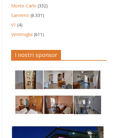
Monte-Carlo
(332)
Sanremo
(6.331)
V1
(4)
Ventimiglia
(611)
I nostri sponsor