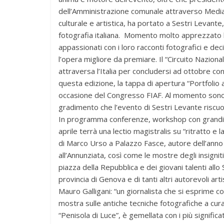
dell’Amministrazione comunale attraverso Mediate
culturale e artistica, ha portato a Sestri Levante,
fotografia italiana. Momento molto apprezzato la
appassionati con i loro racconti fotografici e de
l’opera migliore da premiare. Il “Circuito Nazional
attraversa l’Italia per concludersi ad ottobre con 
questa edizione, la tappa di apertura “Portfolio a
occasione del Congresso FIAF. Al momento sono già
gradimento che l’evento di Sestri Levante riscuot
In programma conferenze, workshop con grandi m
aprile terrà una lectio magistralis su “ritratto e
di Marco Urso a Palazzo Fasce, autore dell’anno F
all’Annunziata, così come le mostre degli insigni
piazza della Repubblica e dei giovani talenti allo 
provincia di Genova e di tanti altri autorevoli ar
Mauro Galligani: “un giornalista che si esprime co
mostra sulle antiche tecniche fotografiche a c
“Penisola di Luce”, è gemellata con i più significati