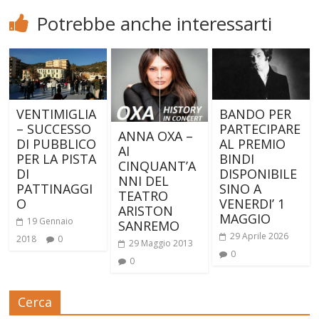
Potrebbe anche interessarti
VENTIMIGLIA
BANDO PER
– SUCCESSO
PARTECIPARE
ANNA OXA –
DI PUBBLICO
AL PREMIO
AI
PER LA PISTA
BINDI
CINQUANT’A
DI
DISPONIBILE
NNI DEL
PATTINAGGI
SINO A
TEATRO
O
VENERDI’ 1
ARISTON
MAGGIO
19 Gennaio
SANREMO
29 Aprile 2026
2018
0
29 Maggio 2013
0
0
Cerca